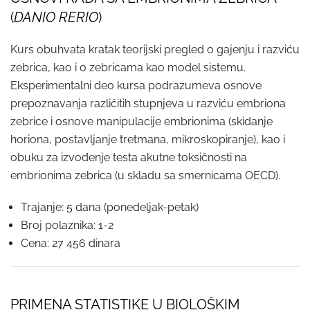
(
DANIO RERIO
)
Kurs obuhvata kratak teorijski pregled o gajenju i razviću
zebrica, kao i o zebricama kao model sistemu.
Eksperimentalni deo kursa podrazumeva osnove
prepoznavanja različitih stupnjeva u razviću embriona
zebrice i osnove manipulacije embrionima (skidanje
horiona, postavljanje tretmana, mikroskopiranje), kao i
obuku za izvođenje testa akutne toksičnosti na
embrionima zebrica (u skladu sa smernicama OECD).
Trajanje: 5 dana (ponedeljak-petak)
Broj polaznika: 1-2
Cena: 27 456 dinara
PRIMENA STATISTIKE U BIOLOŠKIM