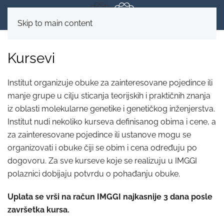
Skip to main content
Kursevi
Institut organizuje obuke za zainteresovane pojedince ili
manje grupe u cilju sticanja teorijskih i praktičnih znanja
iz oblasti molekularne genetike i genetičkog inženjerstva.
Institut nudi nekoliko kurseva definisanog obima i cene, a
za zainteresovane pojedince ili ustanove mogu se
organizovati i obuke čiji se obim i cena određuju po
dogovoru. Za sve kurseve koje se realizuju u IMGGI
polaznici dobijaju potvrdu o pohađanju obuke.
Uplata se vrši na račun IMGGI najkasnije 3 dana posle
završetka kursa.