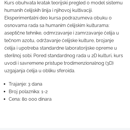
Kurs obuhvata kratak teorijski pregled o model sistemu
humanih ćelijskih linija i njihovoj kultivaciji.
Eksperimentalni deo kursa podrazumeva obuku o
osnovama rada sa humanim ćelijskim kulturama:
aseptične tehnike, odmrzavanje i zamrzavanje ćelija u
tečnom azotu, održavanje ćelijske kulture, brojanje
ćelija i upotreba standardne laboratorijske opreme u
sterilnoj sobi. Pored standardnog rada u 2D kulturi, kurs
uvodi i savremene pristupe trodimenzionalnog (3D)
uzgajanja ćelija u obliku sferoida.
Trajanje: 3 dana
Broj polaznika: 1-2
Cena: 80 000 dinara