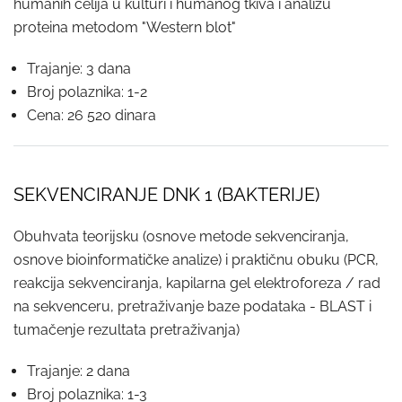
humanih ćelija u kulturi i humanog tkiva i analizu
proteina metodom "Western blot"
Trajanje: 3 dana
Broj polaznika: 1-2
Cena: 26 520 dinara
SEKVENCIRANJE DNK 1 (BAKTERIJE)
Obuhvata teorijsku (osnove metode sekvenciranja,
osnove bioinformatičke analize) i praktičnu obuku (PCR,
reakcija sekvenciranja, kapilarna gel elektroforeza / rad
na sekvenceru, pretraživanje baze podataka - BLAST i
tumačenje rezultata pretraživanja)
Trajanje: 2 dana
Broj polaznika: 1-3