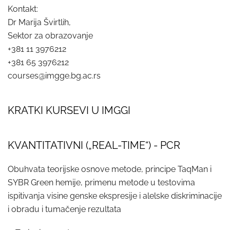
Kontakt:
Dr Marija Švirtlih,
Sektor za obrazovanje
+381 11 3976212
+381 65 3976212
courses@imgge.bg.ac.rs
KRATKI KURSEVI U IMGGI
KVANTITATIVNI („REAL-TIME“) - PCR
Obuhvata teorijske osnove metode, principe TaqMan i
SYBR Green hemije, primenu metode u testovima
ispitivanja visine genske ekspresije i alelske diskriminacije
i obradu i tumačenje rezultata