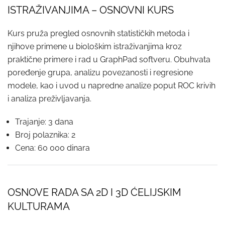
ISTRAŽIVANJIMA – OSNOVNI KURS
Kurs pruža pregled osnovnih statističkih metoda i
njihove primene u biološkim istraživanjima kroz
praktične primere i rad u GraphPad softveru. Obuhvata
poređenje grupa, analizu povezanosti i regresione
modele, kao i uvod u napredne analize poput ROC krivih
i analiza preživljavanja.
Trajanje: 3 dana
Broj polaznika: 2
Cena: 60 000 dinara
OSNOVE RADA SA 2D I 3D ĆELIJSKIM
KULTURAMA