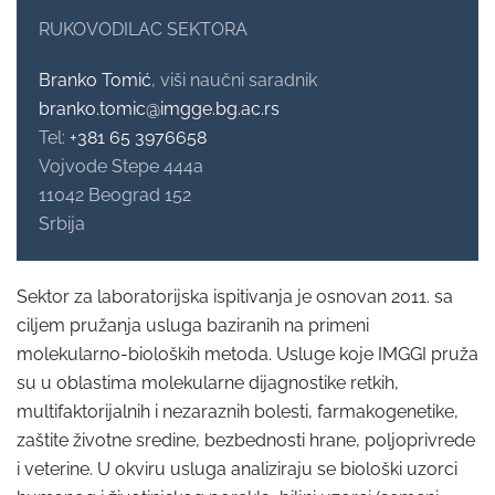
RUKOVODILAC SEKTORA
Branko Tomić
, viši naučni saradnik
branko.tomic@imgge.bg.ac.rs
Tel:
+381 65 3976658
Vojvode Stepe 444a
11042 Beograd 152
Srbija
Sektor za laboratorijska ispitivanja je osnovan 2011. sa
ciljem pružanja usluga baziranih na primeni
molekularno-bioloških metoda. Usluge koje IMGGI pruža
su u oblastima molekularne dijagnostike retkih,
multifaktorijalnih i nezaraznih bolesti, farmakogenetike,
zaštite životne sredine, bezbednosti hrane, poljoprivrede
i veterine. U okviru usluga analiziraju se biološki uzorci