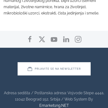
humanog i životinjskog porekla, biljni uzorci (semeni
materijal, životne namirnice, hrana za životinje),
mikrobiološki uzorci, ekstrakti, čista jedinjenja i smeše.
PRIJAVITE SE NA NEWSLETTER
Adresa sedišta / Poštanska adresa: Vojvode Stepe 444a,
11042 Beograd 152, Srbija / Web System By
Emarket1ng.NET