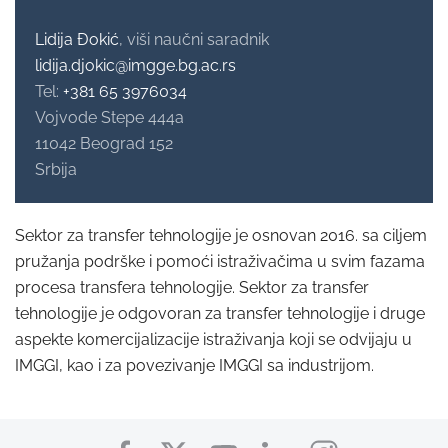
Lidija Đokić
, viši naučni saradnik
lidija.djokic@imgge.bg.ac.rs
Tel:
+381 65 3976034
Vojvode Stepe 444a
11042 Beograd 152
Srbija
Sektor za transfer tehnologije je osnovan 2016. sa ciljem
pružanja podrške i pomoći istraživačima u svim fazama
procesa transfera tehnologije. Sektor za transfer
tehnologije je odgovoran za transfer tehnologije i druge
aspekte komercijalizacije istraživanja koji se odvijaju u
IMGGI, kao i za povezivanje IMGGI sa industrijom.