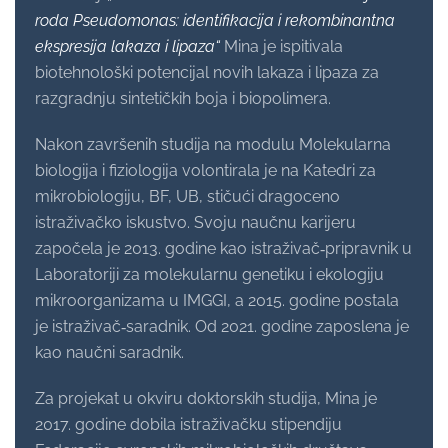
roda
Pseudomonas
: identifikacija i rekombinantna
ekspresija lakaza i lipaza“
Mina je ispitivala
biotehnološki potencijal novih lakaza i lipaza za
razgradnju sintetičkih boja i biopolimera.
Nakon završenih studija na modulu Molekularna
biologija i fiziologija volontirala je na Katedri za
mikrobiologiju, BF, UB, stičući dragoceno
istraživačko iskustvo. Svoju naučnu karijeru
započela je 2013. godine kao istraživač‑pripravnik u
Laboratoriji za molekularnu genetiku i ekologiju
mikroorganizama u IMGGI, a 2015. godine postala
je istraživač‑saradnik. Od 2021. godine zaposlena je
kao naučni saradnik.
Za projekat u okviru doktorskih studija, Mina je
2017. godine dobila istraživačku stipendiju