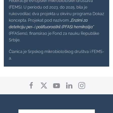
Federacije evropskih mikrobioloških društava
(FEMS). U periodu od 2023. do 2025. bila je
rukovodilac dva projekta u okviru programa Dokaz
koncepta. Projekat pod nazivom
„Enzimi za
detekciju per‑ i polifluoroalkil (PFAS) hemikalija“
(PFASens), finansirao je Fond za nauku Republike
Srbije.
Članica je Srpskog mikrobiološkog društva i FEMS-
a.