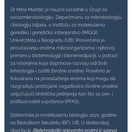
Dr Mina Mandić je naučni saradnik u Grupi za
sociomikrobiologiju, Departmanu za mikrobiologiju
i biologiju biljaka, u Institutu za molekularnu
genetiku i genetičko inženjerstvo (IMGGI),
Univerziteta u Beogradu (UB). Posvećena je
proučavanju enzima mikroorganizama i njihovoj
primeni u biotehnologiji i bioremedijaciji, u potrazi
za rešenjima koja doprinose razvoju održivih
tehnologija i zaštiti životne sredine. Posebno je
fokusirana na pronalaženje enzima koji mogu da
razgrađuju postojane zagađivače životne sredine,
uključujući sintetička jedinjenja kao što su per‑ i
polifluoroalkil supstance (PFAS).
Doktorirala je molekularnu biologiju 2021. godine
na Biološkom fakultetu (BF), UB. U doktorskoj
disertaciji
„Biotehnološki relevantni enzimi iz sojeva