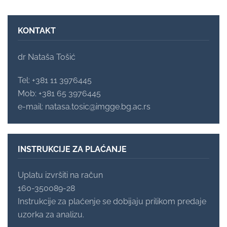
KONTAKT
dr Nataša Tošić
Tel: +381 11 3976445
Mob: +381 65 3976445
e-mail: natasa.tosic@imgge.bg.ac.rs
INSTRUKCIJE ZA PLAĆANJE
Uplatu izvršiti na račun
160-350089-28
Instrukcije za plaćenje se dobijaju prilikom predaje
uzorka za analizu.