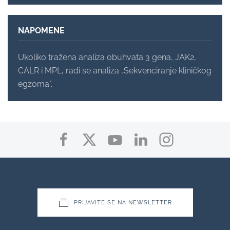
NAPOMENE
Ukoliko tražena analiza obuhvata 3 gena, JAK2,
CALR i MPL, radi se analiza „Sekvenciranje kliničkog
egzoma".
PRIJAVITE SE NA NEWSLETTER