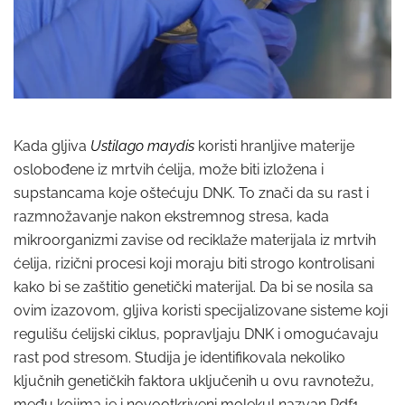
Kada gljiva
Ustilago maydis
koristi hranljive materije
oslobođene iz mrtvih ćelija, može biti izložena i
supstancama koje oštećuju DNK. To znači da su rast i
razmnožavanje nakon ekstremnog stresa, kada
mikroorganizmi zavise od reciklaže materijala iz mrtvih
ćelija, rizični procesi koji moraju biti strogo kontrolisani
kako bi se zaštitio genetički materijal. Da bi se nosila sa
ovim izazovom, gljiva koristi specijalizovane sisteme koji
regulišu ćelijski ciklus, popravljaju DNK i omogućavaju
rast pod stresom. Studija je identifikovala nekoliko
ključnih genetičkih faktora uključenih u ovu ravnotežu,
među kojima je i novootkriveni molekul nazvan Rdf1.