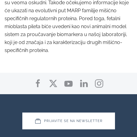
su veoma oskudni. Takođe očekujemo informacije koje
će ukazati na evolutivni put MARP familije mišićno
specifičnih regulatornih proteina. Pored toga, fetalni
mioblasta pileta biće uvedeni kao novi animalni model
sistem za proučavanje biomarkera u našoj laboratoriji,
koji je od značaja i za karakterizaciju drugih mišićno-
specifičnih proteina.
PRIJAVITE SE NA NEWSLETTER