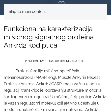
Skip to main content
Funkcionalna karakterizacija
mišićnog signalnog proteina
Ankrd2 kod ptica
PRINCIPAL INVESTIGATOR: DR SNEZANA KOJIC
Proteini familije mišićno-specifičnih
mehanosenzora (MARP, engl. Muscle Ankyrin Repeat
Proteins) Ankrd2 i Ankrd1/CARP imaju važnu ulogu u
regulaciji transkripcije, održavanju strukture miofibrila,
kardiogenezi i miogenezi. U mišićnoj ćeliji protein Ankrd2
je važan regulatorni molekul koji aktivno učestvuje u
među- i unutarćelijskim signalnim putevima. Ankrd2