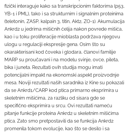
fizički interaguje kako sa transkripcionim faktorima (p53,
YB-1 i PML), tako i sa strukturnim i signalnim proteinima
(teletonin, ZASP, kalpain 3, titin, Akt2, ZO-1). Akumulacija
Ankrd2 u jedrima mišićnih ćelija nakon povrede mišića,
kao i u toku proliferacije mioblasta podržava njegovu
ulogu u regulaciji ekspresije gena. Osim što su
okarakterisani kod čoveka i glodara, članovi familije
MARP su proučavani i na modelu svinje, ovce, pileta,
bika i juneta. Rezultati ovih studija mogu imati
potencijalni impakt na ekonomski aspekt proizvodnje
mesa. Noviji rezultati naših saradnika iz Kine su pokazali
da se Ankrd1/CARP kod ptica primarno eksprimira u
skeletnim mišićima, za razliku od sisara gde se
specifično eksprimira u srcu. Ovi rezultati nameću
pitanje funkcije proteina Ankrd2 u skeletnim mišićima
ptica. Zato smo pretpostavili da se funkcija Ankrd2
promenila tokom evolucije, kao što se desilo i sa