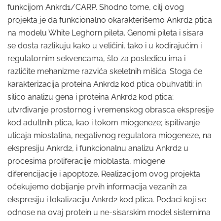
funkcijom Ankrd1/CARP. Shodno tome, cilj ovog
projekta je da funkcionalno okarakterišemo Ankrd2 ptica
na modelu White Leghorn pileta. Genomi pileta i sisara
se dosta razlikuju kako u veličini, tako i u kodirajućim i
regulatornim sekvencama, što za posledicu ima i
različite mehanizme razvića skeletnih mišića. Stoga će
karakterizacija proteina Ankrd2 kod ptica obuhvatiti: in
silico analizu gena i proteina Ankrd2 kod ptica;
utvrđivanje prostornog i vremenskog obrasca ekspresije
kod adultnih ptica, kao i tokom miogeneze; ispitivanje
uticaja miostatina, negativnog regulatora miogeneze, na
ekspresiju Ankrd2, i funkcionalnu analizu Ankrd2 u
procesima proliferacije mioblasta, miogene
diferencijacije i apoptoze. Realizacijom ovog projekta
očekujemo dobijanje prvih informacija vezanih za
ekspresiju i lokalizaciju Ankrd2 kod ptica. Podaci koji se
odnose na ovaj protein u ne-sisarskim model sistemima