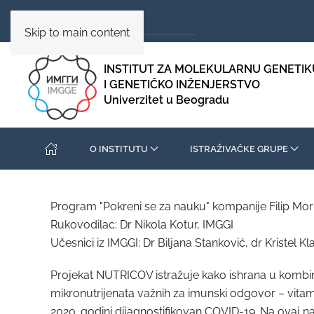
Skip to main content
INSTITUT ZA MOLEKULARNU GENETIK
I GENETIČKO INŽENJERSTVO
Univerzitet u Beogradu
O INSTITUTU
ISTRAŽIVAČKE GRUPE
Program "Pokreni se za nauku" kompanije Filip Mor
Rukovodilac: Dr Nikola Kotur, IMGGI
Učesnici iz IMGGI: Dr Biljana Stanković, dr Kristel Kl
Projekat NUTRICOV istražuje kako ishrana u kombina
mikronutrijenata važnih za imunski odgovor – vitami
2020. godini dijagnostifikovan COVID-19. Na ovaj na