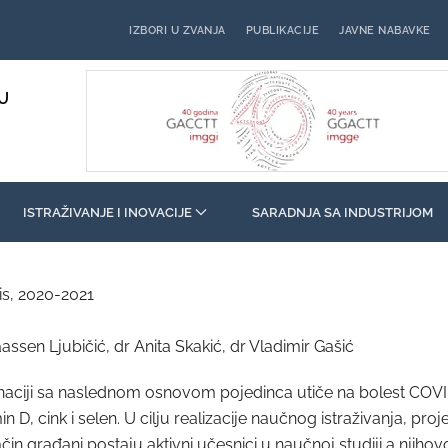
IZBORI U ZVANJA
PUBLIKACIJE
JAVNE NABAVKE
U
ISTRAŽIVANJE I INOVACIJE
SARADNJA SA INDUSTRIJOM
is, 2020-2021
aassen Ljubičić, dr Anita Skakić, dr Vladimir Gašić
ciji sa naslednom osnovom pojedinca utiče na bolest COVID-1
n D, cink i selen. U cilju realizacije naučnog istraživanja, p
čin građani postaju aktivni učesnici u naučnoj studiji a njiho