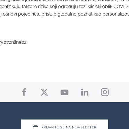
dentifikuju faktore rizika koji određuju teži klinički oblik COV
oj osnovi pojedinca, pristup globalno poznat kao personalizova
vy07znllnebz
PRIJAVITE SE NA NEWSLETTER