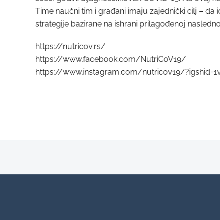
Time naučni tim i građani imaju zajednički cilj – da i
strategije bazirane na ishrani prilagođenoj nasledn
https://nutricov.rs/
https://www.facebook.com/NutriCoV19/
https://www.instagram.com/nutricov19/?igshid=1