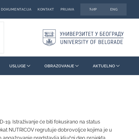
DOKUMENTACIJA
KONTAKT
PRIJAVA
ЋИР
ENG
USLUGE
OBRAZOVANJE
AKTUELNO
9. Istraživanje će biti fokusirano na status
rojekat NUTRICOV regrutuje dobrovoljce kojima je u
vo angažovanje predstavlja ključni deo projekta.